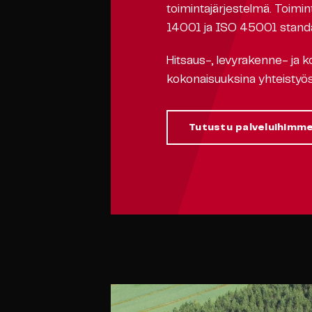
toimintajärjestelmä. Toi
14001 ja ISO 45001 standa
Hitsaus-, levyrakenne- ja 
kokonaisuuksina yhteistyö
Tutustu palveluihimm