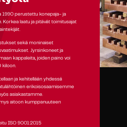
 1990 perustettu konepaja- ja
 Korkea laatu ja pitävät toimitusajat
ntekijät.
istukset sekä moninaiset
svaatimukset. Jyrsinkoneet ja
maan kappaleita, joiden paino voi
 kiloon.
ellaan ja kehitellään yhdessä
laatulähtöinen erikoisosaamisemme
 myös asiakastamme.
imys aitoon kumppanuuteen
ioitu ISO 9001:2015