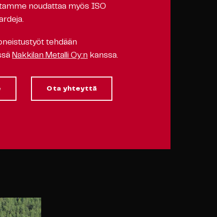
mintamme noudattaa myös ISO
rdeja.
koneistustyöt tehdään
ssä
Nakkilan Metalli Oy:n
kanssa.
e
Ota yhteyttä