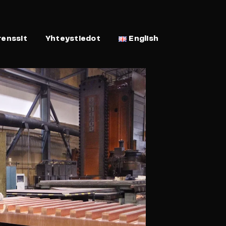
renssit
Yhteystiedot
English