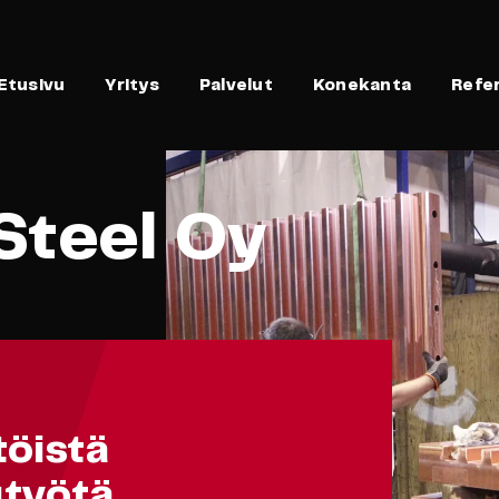
Etusivu
Yritys
Palvelut
Konekanta
Refe
Steel Oy
töistä
utyötä