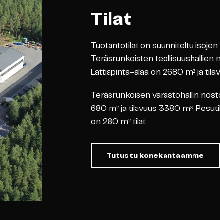
Tilat
Tuotantotilat on suunniteltu isoje
Teräsrunkoisten teollisuushallien 
Lattiapinta-alaa on 2680 m² ja til
Teräsrunkoisen varastohallin nosto
680 m² ja tilavuus 3380 m³. Pesutilo
on 280 m² tilat.
Tutustu konekantaamme