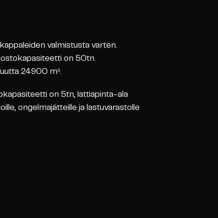
n kappaleiden valmistusta varten.
nostokapasiteetti on 50tn.
avuutta 24900 m³.
kapasiteetti on 5tn, lattiapinta-ala
ille, ongelmajätteille ja lastuvarastolle