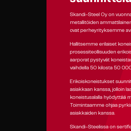
Skandi-Steel Oy on vuonna
metallitöiden ammattilainen.
ovat perheyrityksemme avai
Hallitsemme erilaiset kone
prosessiteollisuuden erikoi
aarporat pystyvät koneista
vaihdella 50 kilosta 50 000
Erikoiskoneistukset suunnit
asiakkaan kanssa, jolloin 
koneistusalalla hyödyttää
Toimintaamme ohjaa pyrk
asiakkaiden kanssa.
Skandi-Steelissa on sertif