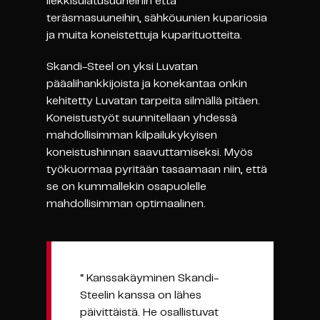
liekkisulatusuuneihin että
teräsmasuuneihin, sähköuunien kupariosia
ja muita koneistettuja kuparituotteita.
Skandi-Steel on yksi Luvatan
pääalihankkijoista ja konekantaa onkin
kehitetty Luvatan tarpeita silmällä pitäen.
Koneistustyöt suunnitellaan yhdessä
mahdollisimman kilpailukykyisen
koneistushinnan saavuttamiseksi. Myös
työkuormaa pyritään tasaamaan niin, että
se on kummallekin osapuolelle
mahdollisimman optimaalinen.
“ Kanssakäyminen Skandi-
Steelin kanssa on lähes
päivittäistä. He osallistuvat