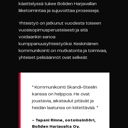
käsittelyssä tukee Boliden Harjavallan
liiketoimintaa ja sujuvoittaa prosesseja.
Yhteistyö on jatkunut vuodesta toiseen
vuosisopimusperusteisesti ja sitä
voidaankin sanoa
kumppanuusyhteistyöksi. Keskinäinen
kommunikointi on mutkatonta ja toimivaa,
yhteiset pelisäännöt ovat selkeät.
“ Kommunikointi Skandi-Steelin
kanssa on helppoa. He ovat
joustavia, aikataulut pitävät ja
heidän laatunsa on kiitettävää. “
- Tapani Rinne, ostoinsinööri,
Boliden Harjavalta Oy.